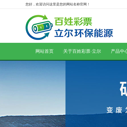
您好，欢迎访问这里是您的网站名称官网！
网站首页
关于百姓彩票·立尔
产品中