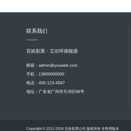
联系我们
百姓彩票・立尔环保能源
邮箱：admin@youweb.com
手机：13800000000
电话：400-123-4567
地址：广东省广州市天河区88号
Copyright © 2012-2026 百姓彩票公司 版权所有 非商用版本