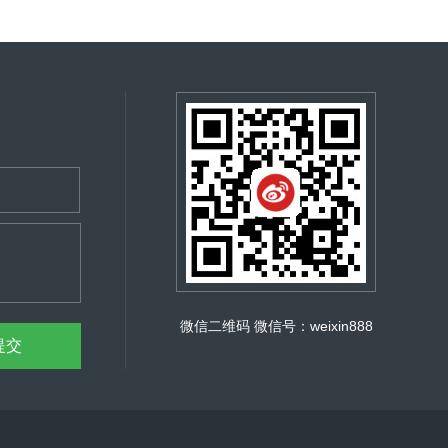
微信二维码
微信号：weixin888