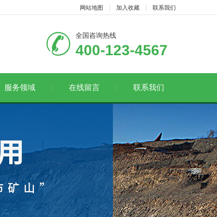
网站地图
加入收藏
联系我们
全国咨询热线
400-123-4567
服务领域
在线留言
联系我们