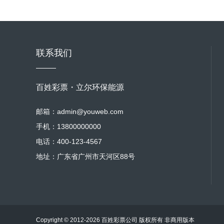
联系我们
百姓彩票・立尔环保能源
邮箱：admin@youweb.com
手机：13800000000
电话：400-123-4567
地址：广东省广州市天河区88号
Copyright © 2012-2026 百姓彩票公司 版权所有 非商用版本