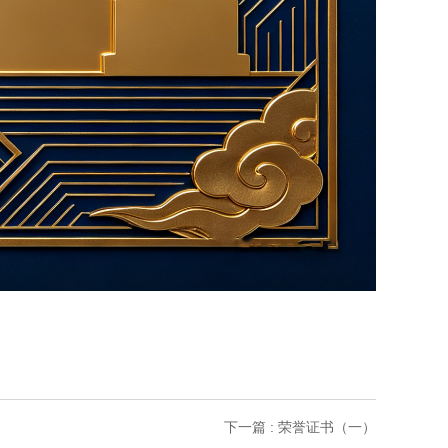
下一篇 : 荣誉证书（一）