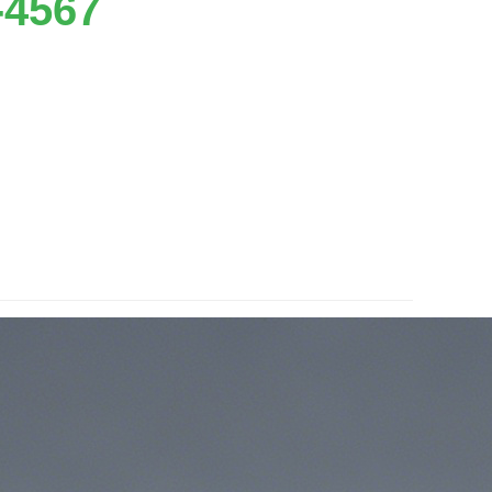
-4567