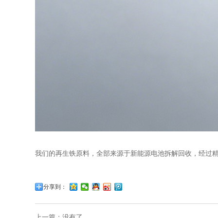
我们的再生铁原料，全部来源于新能源电池拆解回收，经过
分享到：
上一篇：没有了