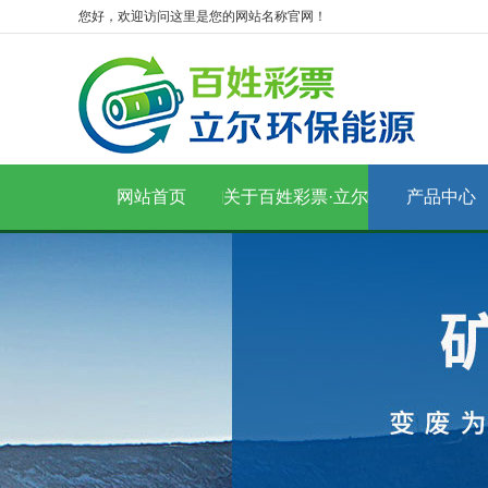
您好，欢迎访问这里是您的网站名称官网！
网站首页
关于百姓彩票·立尔
产品中心