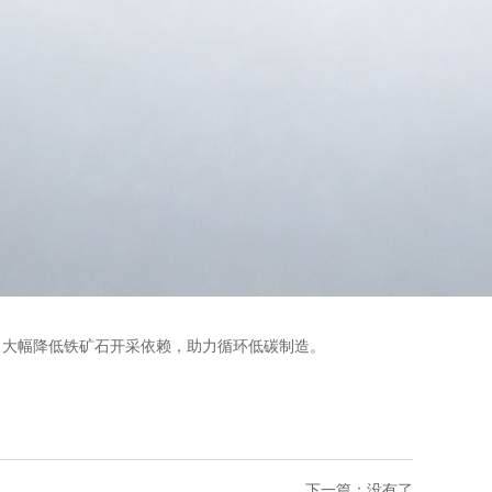
，大幅降低铁矿石开采依赖，助力循环低碳制造。
下一篇：没有了