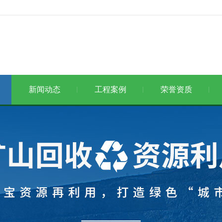
新闻动态
工程案例
荣誉资质