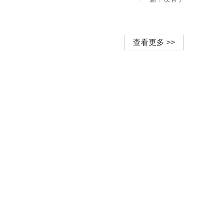
查看更多 >>