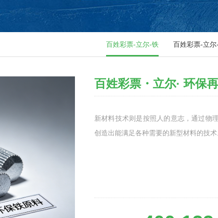
百姓彩票-立尔-铁
百姓彩票-立尔
百姓彩票・立尔· 环保
新材料技术则是按照人的意志，通过物理
创造出能满足各种需要的新型材料的技术