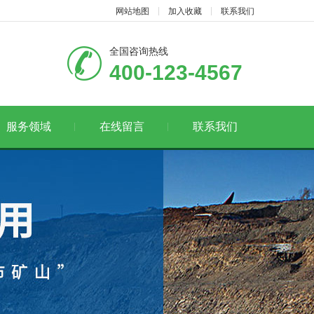
网站地图
加入收藏
联系我们
全国咨询热线
400-123-4567
服务领域
在线留言
联系我们