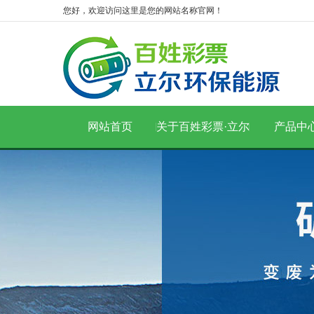
您好，欢迎访问这里是您的网站名称官网！
网站首页
关于百姓彩票·立尔
产品中