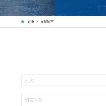
首页
>
在线留言
姓名
留言内容