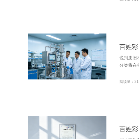
百姓彩
说到废旧
分类将在
阅读量：21
百姓彩