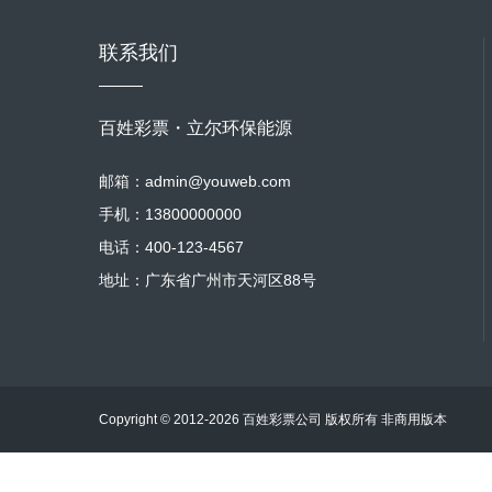
联系我们
百姓彩票・立尔环保能源
邮箱：admin@youweb.com
手机：13800000000
电话：400-123-4567
地址：广东省广州市天河区88号
Copyright © 2012-2026 百姓彩票公司 版权所有 非商用版本