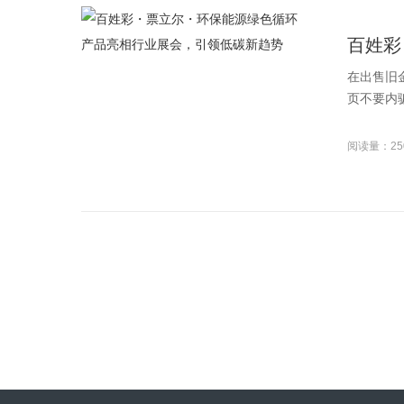
百姓彩
在出售旧
页不要内
阅读量：25