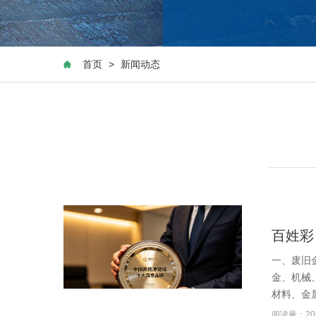
首页
>
新闻动态
百姓彩
一、废旧
金、机械
材料、金属
阅读量：20