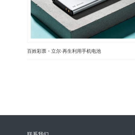
百姓彩票・立尔·再生利用手机电池
联系我们