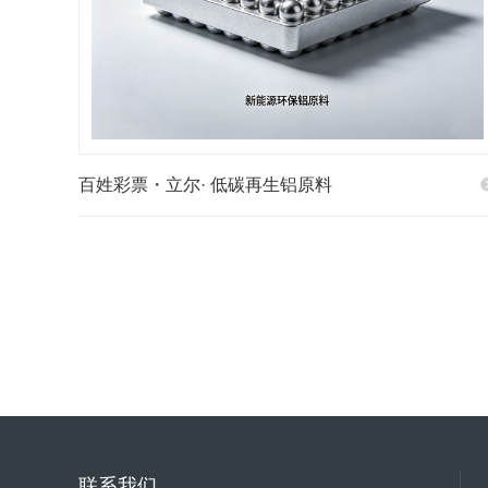
百姓彩票・立尔· 低碳再生铝原料
联系我们