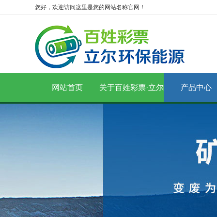
您好，欢迎访问这里是您的网站名称官网！
网站首页
关于百姓彩票·立尔
产品中心